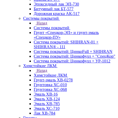
Эпоксидный лак ЭП-730
Битумный лак БТ-577
Дорожная краска АК-517
Системы покрытий
Назад
Системы покрытий
Грунт «Спецкор-ЭП» и грунт-эмаль
«Спецкор-ПУ»
Система покрытий: SHIHRAN-01 +
SHIHRAN® - 111
Система покрытий: ЦинкоFull + SHIHRAN
Система покрытий: Цинкофулл + "СпецКор"
Система покрытий: Цинкофулл + УР-1012
Химстойкие ЛКМ
Назад
Химстойкие ЛКМ
Грунт-эмаль ХВ-0278
Грунтовка ХС-010
Грунтовка ХС-068
Эмаль ХВ-16
Эмаль ХВ-124
Эмаль ХВ-785
Эмаль ХС-710
Лак ХВ-784
Грунты