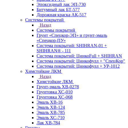
Эпоксидный лак ЭП-730
Битумный лак БТ-577
Дорожная краска АК-517
Системы покрытий
Назад
Системы покрытий
Грунт «Спецкор-ЭП» и грунт-эмаль
«Спецкор-ПУ»
Система покрытий: SHIHRAN-01 +
SHIHRAN® - 111
Система покрытий: ЦинкоFull + SHIHRAN
Система покрытий: Цинкофулл + "СпецКор"
Система покрытий: Цинкофулл + УР-1012
Химстойкие ЛКМ
Назад
Химстойкие ЛКМ
Грунт-эмаль ХВ-0278
Грунтовка ХС-010
Грунтовка ХС-068
Эмаль ХВ-16
Эмаль ХВ-124
Эмаль ХВ-785
Эмаль ХС-710
Лак ХВ-784
Грунты