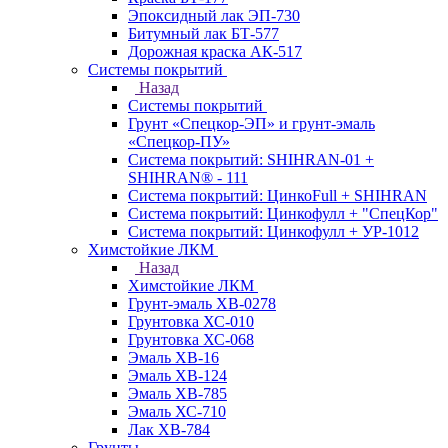
Эпоксидный лак ЭП-730
Битумный лак БТ-577
Дорожная краска АК-517
Системы покрытий
Назад
Системы покрытий
Грунт «Спецкор-ЭП» и грунт-эмаль
«Спецкор-ПУ»
Система покрытий: SHIHRAN-01 +
SHIHRAN® - 111
Система покрытий: ЦинкоFull + SHIHRAN
Система покрытий: Цинкофулл + "СпецКор"
Система покрытий: Цинкофулл + УР-1012
Химстойкие ЛКМ
Назад
Химстойкие ЛКМ
Грунт-эмаль ХВ-0278
Грунтовка ХС-010
Грунтовка ХС-068
Эмаль ХВ-16
Эмаль ХВ-124
Эмаль ХВ-785
Эмаль ХС-710
Лак ХВ-784
Грунты