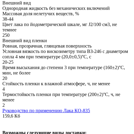
Внешний вид
Однородная жидкость без механических включений
Массовая доля нелетучих веществ, %
38-44
Цвет лака по йодометрической шкале, мг J2/100 см3, не
темнее
250
Внешний вид пленки
Ровная, прозрачная, глянцевая поверхность
Условная вязкость по вискозиметру типа ВЗ-246 с диаметром
сопла 4 мм при температуре (20,0±0,5)°С, с
20-25
Время высыхания до степени 3 при температуре (160±2)°С,
мин, не более
20
Стойкость пленки к влажной атмосфере, ч, не менее
4
Термостойкость пленки при температуре (200±2)°С, ч, не
менее
2
Руководство по применению Лака КО-835
159,6 Кб
В
озможны следующие виды доставки: